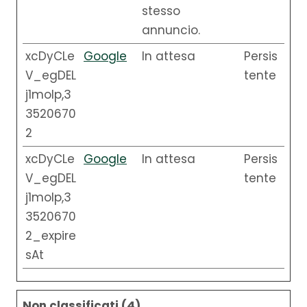
stesso
annuncio.
xcDyCLe
Google
In attesa
Persis
V_egDEL
tente
j1moIp,3
3520670
2
xcDyCLe
Google
In attesa
Persis
V_egDEL
tente
j1moIp,3
3520670
2_expire
sAt
Non classificati (4)