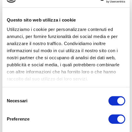
sul numero di
volte che un
Questo sito web utilizza i cookie
utente ha
Utilizziamo i cookie per personalizzare contenuti ed
visitato il sito
annunci, per fornire funzionalità dei social media e per
internet, oltre
analizzare il nostro traffico. Condividiamo inoltre
che le dati per
informazioni sul modo in cui utilizza il nostro sito con i
la prima visita e
nostri partner che si occupano di analisi dei dati web,
la visita più
pubblicità e social media, i quali potrebbero combinarle
con altre informazioni che ha fornito loro o che hanno
recente.
raccolto dal suo utilizzo dei loro servizi.
aka_de
Vimeo
Usato da Vimeo
Sessio
bug
per monitorare
ne
Selezione
l'utilizzo del
Necessari
del
proprio lettore
consenso
video
Preferenze
incorporato.