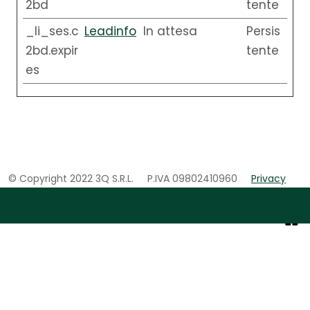
2bd
tente
_li_ses.c
Leadinfo
In attesa
Persis
2bd.expir
tente
es
© Copyright 2022 3Q S.R.L.
P.IVA 09802410960
Privacy
Cookie Policy
Web Agency
Brand039